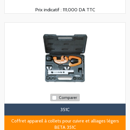
Prix indicatif :
111,000 DA TTC
Comparer
351C
Coffret appareil à collets pour cuivre et alliages légers
BETA 351C