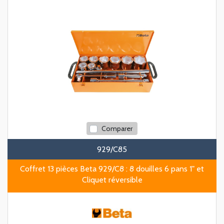
Comparer
929/C85
Coffret 13 pièces Beta 929/C8 : 8 douilles 6 pans 1" et
Cliquet réversible