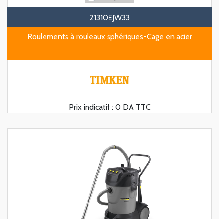
21310EJW33
Roulements à rouleaux sphériques-Cage en acier
Prix indicatif :
0 DA TTC