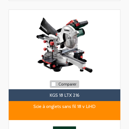
Comparer
KGS 18 LTX 216
Scie à onglets sans fil 18 v LiHD