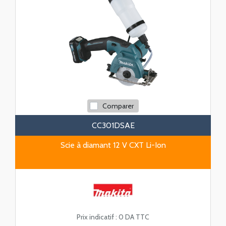
Comparer
CC301DSAE
Scie à diamant 12 V CXT Li-Ion
Prix indicatif :
0 DA TTC