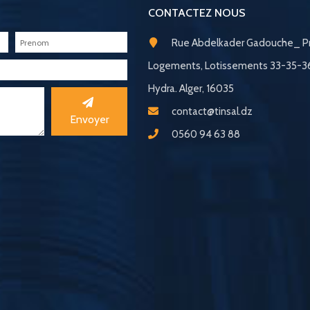
CONTACTEZ NOUS
Rue Abdelkader Gadouche_ Pr
Logements, Lotissements 33-35-
Hydra. Alger, 16035
contact@tinsal.dz
Envoyer
0560 94 63 88