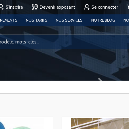
S'inscrire
Devenir exposant
Se connecter
ENEMENTS
NOS TARIFS
NOS SERVICES
NOTRE BLOG
NO
Next