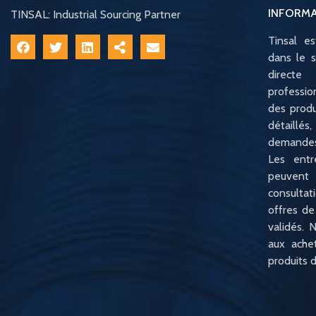
INFORM
TINSAL: Industrial Sourcing Partner
Tinsal e
dans le s
direct
professio
des produ
détaillé
demandes
Les entr
peuvent
consulta
offres de
validés. N
aux ache
produits d