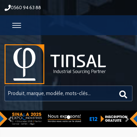
0560 94 63 88
Previous
Nex