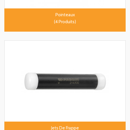
Pointeaux
(4 Produits)
Jets De Frappe