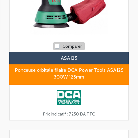
Comparer
ASA125
Ponceuse orbitale filaire DCA Power Tools ASA125
300W 125mm
Prix indicatif :
7,250 DA TTC