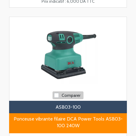
Prix indicatif :
6,000 DA TTC
Comparer
ASB03-100
Ponceuse vibrante filaire DCA Power Tools ASB03-
100 240W