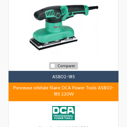
Comparer
ASB02-185
Ponceuse orbitale filaire DCA Power Tools ASB02-
185 220W