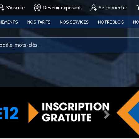
S'inscrire
Devenir exposant
Se connecter
ENEMENTS
NOS TARIFS
NOS SERVICES
NOTRE BLOG
NO
Next