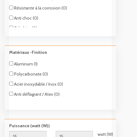
Résistante à la corrosion (0)
Anti choc (0)
Tubulaire (0)
Robuste (0)
Inclinable (1)
Matériaux -Finition
Rechargeable (1)
Aluminum (1)
Polycarbonate (0)
Acier inoxydable / Inox (0)
Anti déflagrant / Atex (0)
Puissance (watt (W))
watt (W)