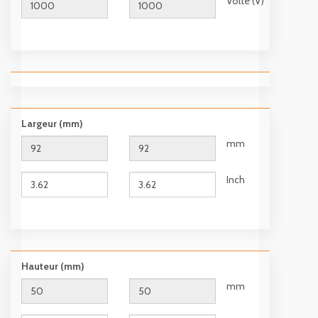
Volte (V)
Largeur (mm)
mm
Inch
Hauteur (mm)
mm