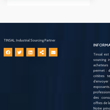
TINSAL: Industrial Sourcing Partner
INFORM
Tinsal est
sourcing i
acheteurs
permet : d
critères 
d’envoyer
exposan
profession
des consu
offres de 
Notre princ