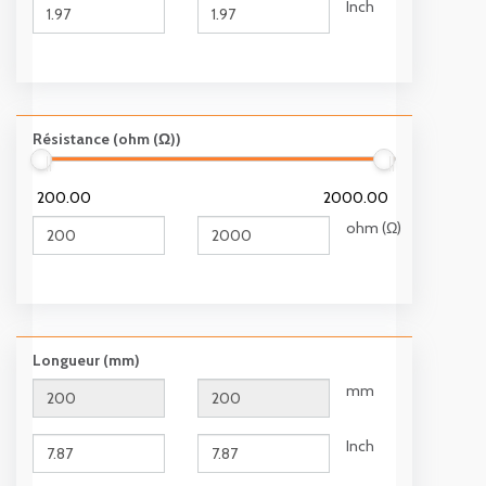
Inch
Résistance (ohm (Ω))
200.00
2000.00
ohm (Ω)
Longueur (mm)
mm
Inch