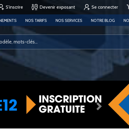
S'inscrire
Devenir exposant
Se connecter
ENEMENTS
NOS TARIFS
NOS SERVICES
NOTRE BLOG
NO
Next