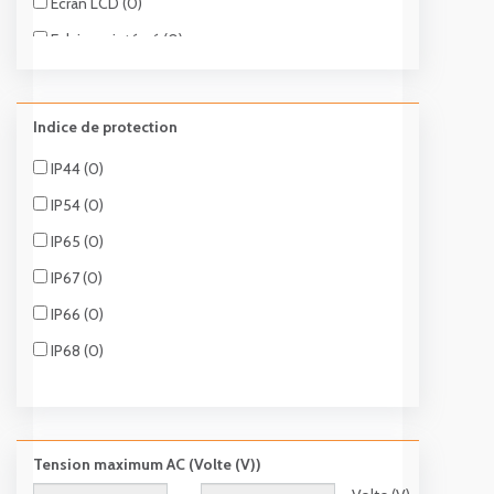
Ecran LCD (0)
Eclairage intégré (0)
Antiglisse (1)
Robuste (1)
Indice de protection
Ecran rétro-éclairé (1)
IP44 (0)
A sélection automatique (1)
IP54 (0)
A test de faible résistance (1)
IP65 (0)
A essai de tension CA (1)
IP67 (0)
Double affichage (1)
IP66 (0)
IP68 (0)
Tension maximum AC (Volte (V))