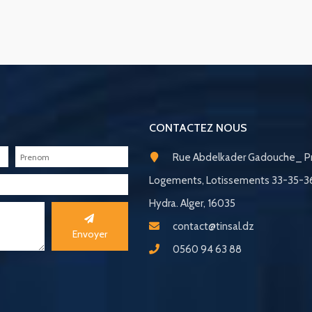
CONTACTEZ NOUS
Rue Abdelkader Gadouche_ Pr
Logements, Lotissements 33-35-
Hydra. Alger, 16035
contact@tinsal.dz
Envoyer
0560 94 63 88