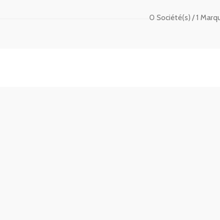
0 Société(s)
1 Marq