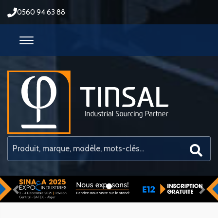
0560 94 63 88
Previous
Nex