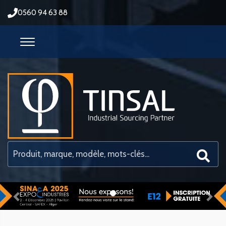
0560 94 63 88
Previous
Nex