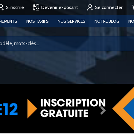
S'inscrire
Devenir exposant
Se connecter
ENEMENTS
NOS TARIFS
NOS SERVICES
NOTRE BLOG
NO
Next