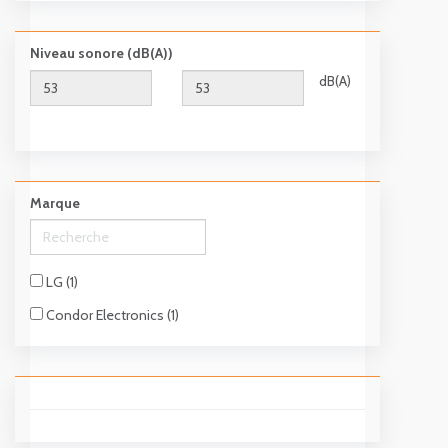
Niveau sonore (dB(A))
dB(A)
Marque
LG (1)
Condor Electronics (1)