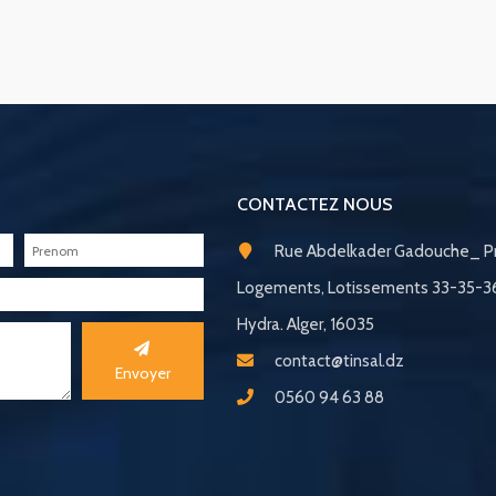
CONTACTEZ NOUS
Rue Abdelkader Gadouche_ Pr
Logements, Lotissements 33-35-
Hydra. Alger, 16035
contact@tinsal.dz
Envoyer
0560 94 63 88