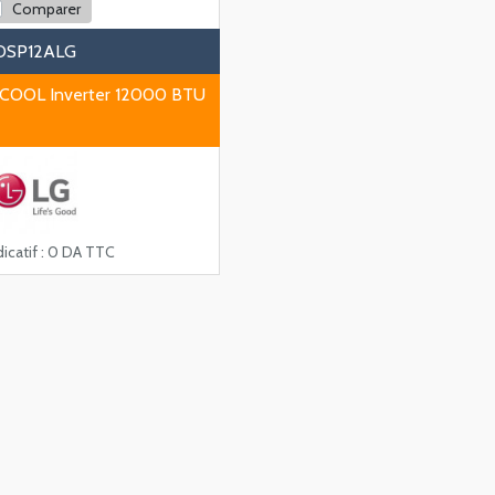
Comparer
DSP12ALG
LCOOL Inverter 12000 BTU
icatif :
0 DA TTC