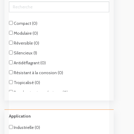
Compact (0)
Modulaire (0)
Réversible (0)
Silencieux (1)
Antidéflagrant (0)
Résistant à la corrosion (0)
Tropicalisé (0)
Pour hautes températures (0)
Pour zones dangereuses (0)
Pour salle informatique (0)
Application
Inverter (1)
Industrielle (0)
Résistance aux variations de tension (1)