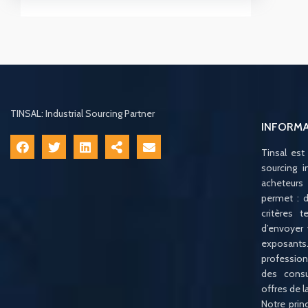
TINSAL: Industrial Sourcing Partner
INFORM
Tinsal est
sourcing i
acheteurs
permet : d
critères 
d’envoyer
exposan
profession
des consu
offres de 
Notre princ