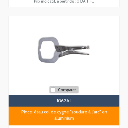
Prix indicatif, à partir de :
0 DA TTC
Comparer
1062AL
Pince-étau col de cygne "soudure à l'arc" en
aluminium