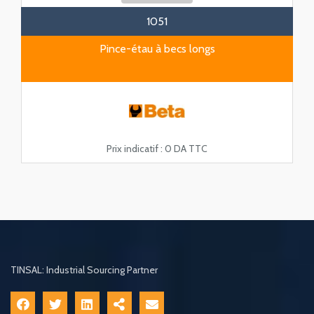
1051
Pince-étau à becs longs
Prix indicatif :
0 DA TTC
TINSAL: Industrial Sourcing Partner