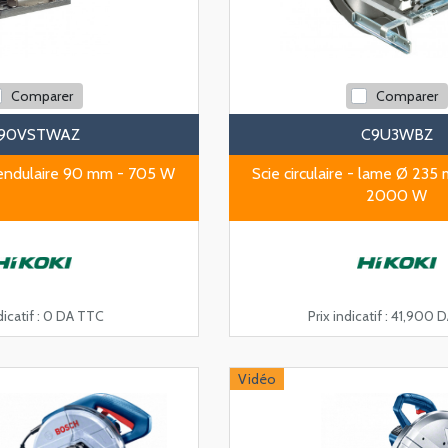
Comparer
Comparer
J90VSTWAZ
C9U3WBZ
pendulaire 90 mm - 705 W
Scie circulaire - lame Ø 23
2000 W
icatif :
0 DA TTC
Prix indicatif :
41,900 
Vidéo