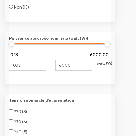
Non (15)
Puissance absorbée nominale (watt (W))
0.18
6000.00
watt (W)
Tension nominale d'alimentation
220 (8)
230 (6)
240 (5)