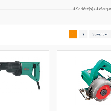
4 Société(s)
4 Marque
1
2
Suivant »
›