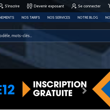
S'inscrire
Devenir exposant
Se connecter
ENEMENTS
NOS TARIFS
NOS SERVICES
NOTRE BLOG
NO
Next