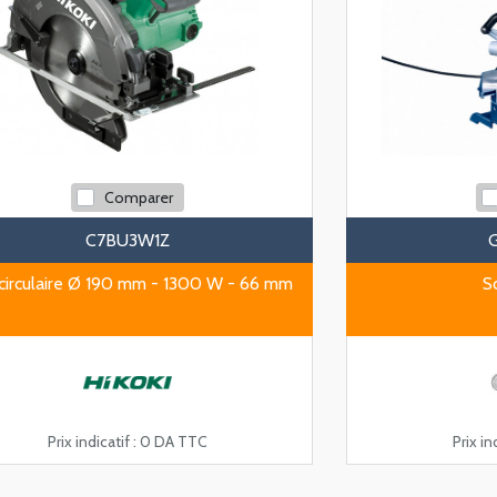
Comparer
C7BU3W1Z
 circulaire Ø 190 mm - 1300 W - 66 mm
S
Prix indicatif :
0 DA TTC
Prix ind