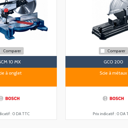
Comparer
Comparer
GCM 10 MX
GCO 200
cie à onglet
Scie à métaux
icatif :
0 DA TTC
Prix indicatif :
0 DA 