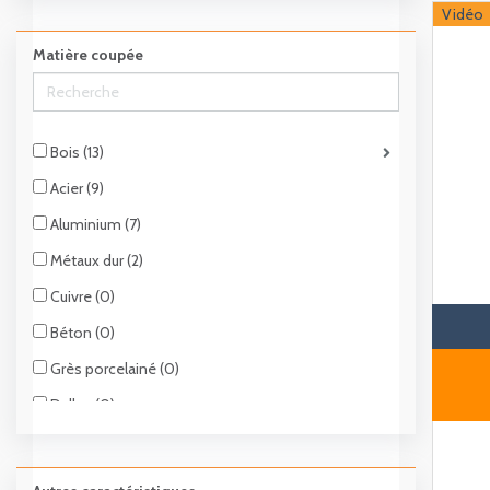
Découpe circulaire (1)
Vidéo
Coupe d'angles (2)
Matière coupée
Bois (13)
Acier (9)
Aluminium (7)
Métaux dur (2)
Cuivre (0)
Béton (0)
Grès porcelainé (0)
Dalles (0)
Pierres (0)
Marbre (1)