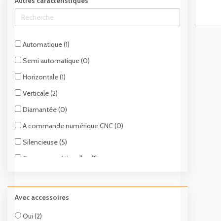
Autres caractéristiques
Granite (0)
Asphalte (0)
Céramique (0)
Automatique (1)
Verre (1)
Semi automatique (0)
Plastique / Pvc/ Composite (4)
Horizontale (1)
Matériaux isolants (1)
Verticale (2)
Diamantée (0)
A commande numérique CNC (0)
Silencieuse (5)
Coupe sans étincelles (1)
A poignée bi-matière (3)
Compacte (1)
Avec accessoires
Oui (2)