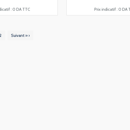
icatif :
0 DA TTC
Prix indicatif :
0 DA 
2
Suivant »
›