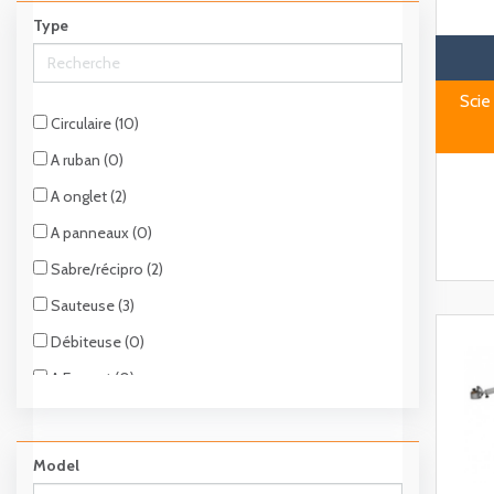
Type
Scie
Circulaire (10)
A ruban (0)
A onglet (2)
A panneaux (0)
Sabre/récipro (2)
Sauteuse (3)
Débiteuse (0)
A Format (0)
A chantourner (0)
Murale (0)
Model
A sol (0)