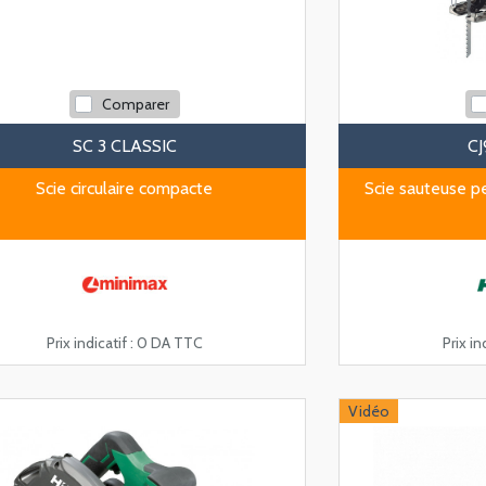
Comparer
SC 3 CLASSIC
C
Scie circulaire compacte
Scie sauteuse 
Prix indicatif :
0 DA TTC
Prix ind
Vidéo