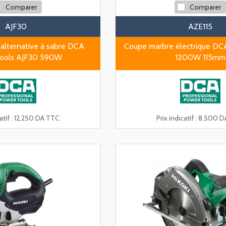
Comparer
Comparer
AJF30
AZE115
e alternative à sabre DCA
Coupe marbre électrique DC
ools AJF30 590W
1200W 115mm
tif :
12,250 DA TTC
Prix indicatif :
8,500 D