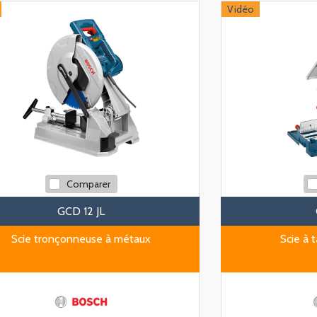
Vidéo
Comparer
GCD 12 JL
Scie tronçonneuse à métaux
Scie à 