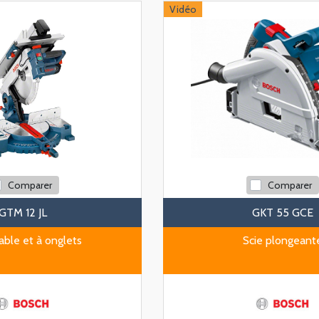
Vidéo
Comparer
Comparer
GTM 12 JL
GKT 55 GCE
table et à onglets
Scie plongeant