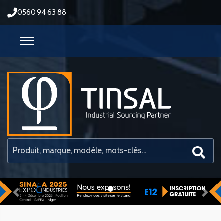
0560 94 63 88
Previous
Nex