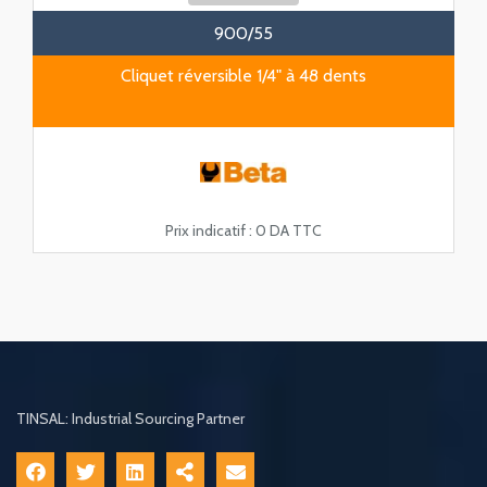
900/55
Cliquet réversible 1/4" à 48 dents
Prix indicatif :
0 DA TTC
TINSAL: Industrial Sourcing Partner