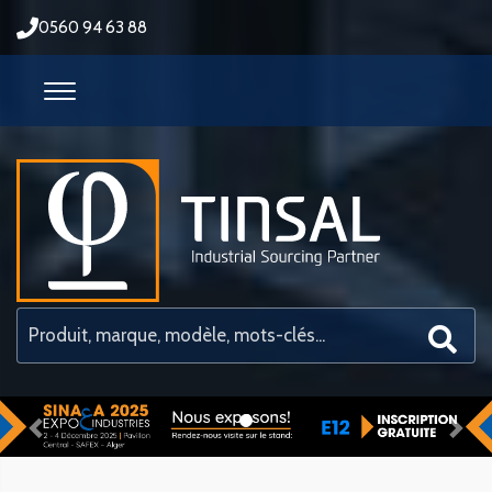
0560 94 63 88
Previous
Nex