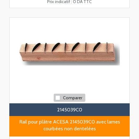
Prix indicatif :
0 DA TTC
Comparer
2145039C0
Rail pour plâtre ACESA 2145039C0 avec lames
courbées non dentelées