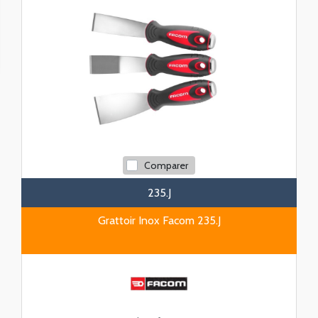
Comparer
235.J
Grattoir Inox Facom 235.J