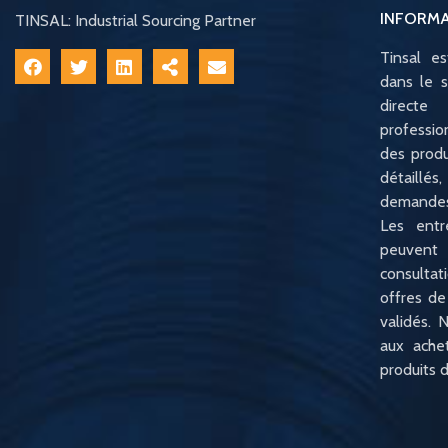
INFORM
TINSAL: Industrial Sourcing Partner
Tinsal e
dans le s
direct
professio
des produ
détaillé
demandes
Les entr
peuvent
consulta
offres de
validés. N
aux ache
produits d