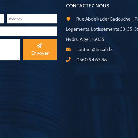
CONTACTEZ NOUS
Rue Abdelkader Gadouche_ Pr
Logements, Lotissements 33-35-
Hydra. Alger, 16035
contact@tinsal.dz
Envoyer
0560 94 63 88