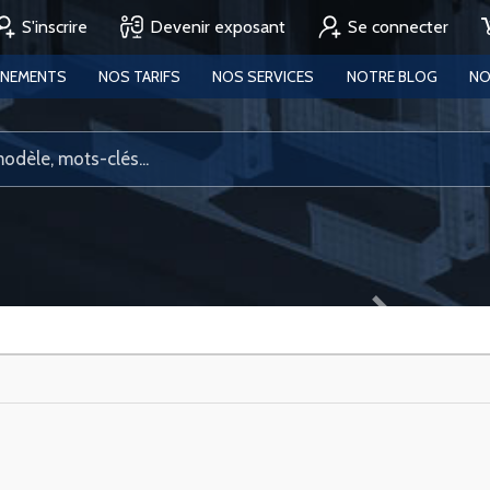
S'inscrire
Devenir exposant
Se connecter
ENEMENTS
NOS TARIFS
NOS SERVICES
NOTRE BLOG
NO
Next