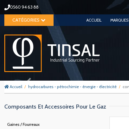
0560 94 63 88
CATÉGORIES
ACCUEIL
MARQUES
Previous
Accueil
hydrocarbures - pétrochimie - énergie - électricité
com
Composants Et Accessoires Pour Le Gaz
Gaines / Fourreaux