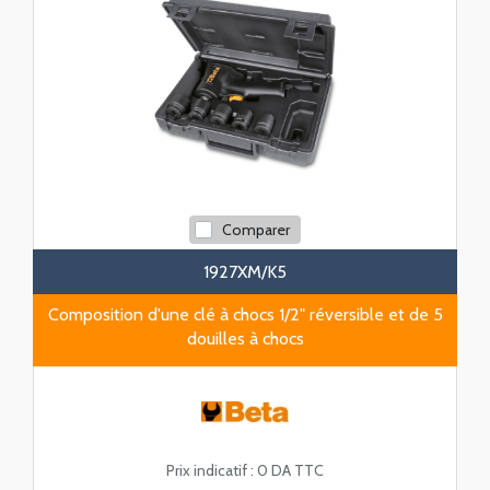
Comparer
1927XM/K5
Composition d'une clé à chocs 1/2" réversible et de 5
douilles à chocs
Prix indicatif :
0 DA TTC