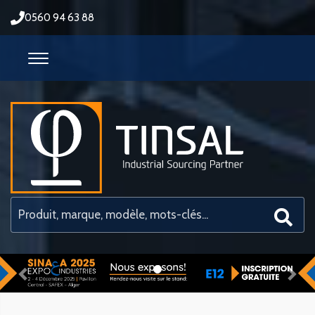
0560 94 63 88
Previous
Nex