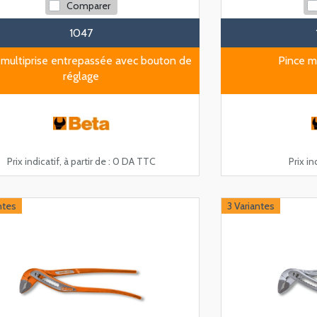
Comparer
1047
 multiprise entrepassée avec bouton de
Pince m
réglage
Prix indicatif, à partir de :
0 DA TTC
Prix ind
ntes
3 Variantes