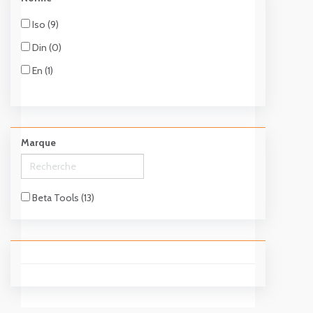
Iso (9)
Din (0)
En (1)
Marque
Beta Tools (13)