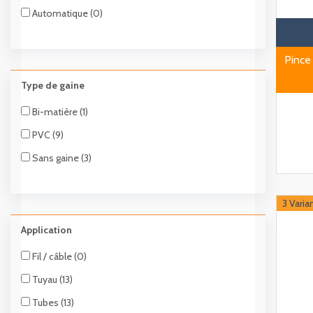
Automatique (0)
Pince
Type de gaine
Bi-matière (1)
PVC (9)
Sans gaine (3)
3 Varia
Application
Fil / câble (0)
Tuyau (13)
Tubes (13)