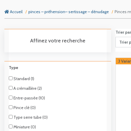
Accueil
pinces – préhension– sertissage – dénudage
Pinces mu
Trier pa
Affinez votre recherche
Trier 
3 Varia
Type
Standard (1)
A crémaillère (2)
Entre-passée (10)
Pince clé (0)
Type serre tube (0)
Miniature (0)