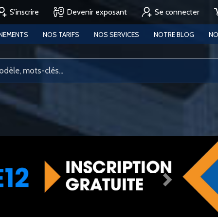
S'inscrire
Devenir exposant
Se connecter
ENEMENTS
NOS TARIFS
NOS SERVICES
NOTRE BLOG
NO
Next