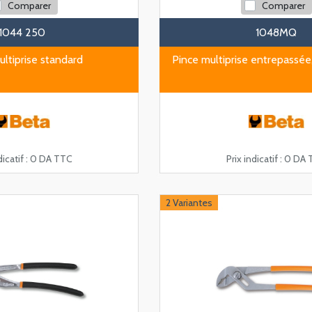
Comparer
Comparer
1044 250
1048MQ
ultiprise standard
Pince multiprise entrepassée
icatif :
0 DA TTC
Prix indicatif :
0 DA 
2 Variantes