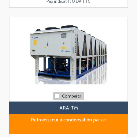
Prix indicatif :
0 DA TTC
Comparer
ARA-TM
Refroidisseur à condensation par air